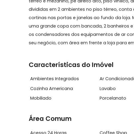
Sobre Loja, Barra da Tijuca
Excelente loja comercial de frente para as
térreo e mezanino, pé direito alto, piso vin
divididas em 2 ambientes no piso térreo,
cortinas nas portas e janelas ao fundo d
uma grande copa com bancada, 2 banheir
os condensadores dos equipamentos de a
seu negócio, com área em frente a loja
Características do Imóvel
Ambientes Integrados
Ar Condi
Cozinha Americana
Lavabo