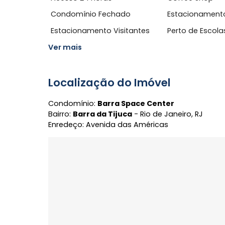
Mobiliado
Porcelan
Área Comum
Acesso 24 Horas
Coffee S
Condomínio Fechado
Estacion
Estacionamento Visitantes
Perto de 
Ver mais
Localização do Imóvel
Condomínio:
Barra Space Center
Bairro:
Barra da Tijuca
- Rio de Janeiro, R
Enredeço: Avenida das Américas