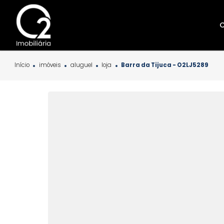
Início
imóveis
aluguel
loja
Barra da Tijuca - O2LJ5