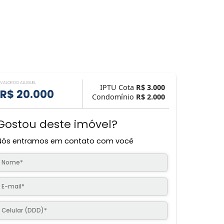
VALOR DO ALUGUEL
IPTU Cota
R$ 3.
R$ 20.000
Condomínio
R$ 2.
Gostou deste imóvel?
Nós entramos em contato com você