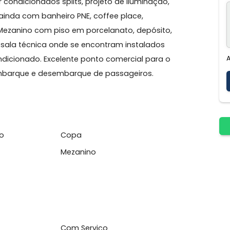
 Américas, total visibilidade, com 200m2 entre o
ílico, ar condicionados splits, projeto de iluminação,
 conta ainda com banheiro PNE, coffee place,
a loja. Mezanino com piso em porcelanato, depósito,
os e sala técnica onde se encontram instalados
r condicionado. Excelente ponto comercial para o
 para embarque e desembarque de passageiros.
cionado
Copa
Mezanino