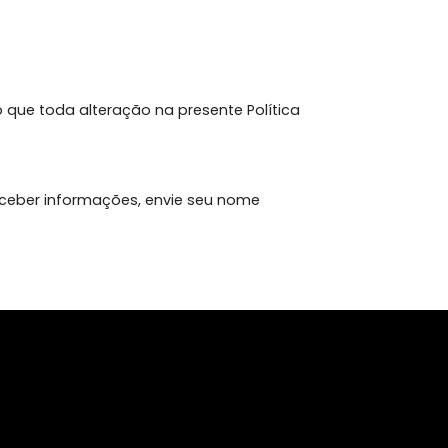
, informando-os apenas em operações em que exista a
mento, sendo que toda alteração na presente Política
eseje mais receber informações, envie seu nome