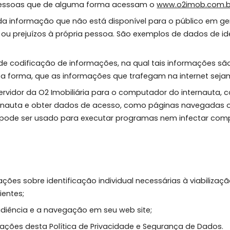
or meio de seu web site, e será regida pelas condiçõ
odas as pessoas que de alguma forma acessam o
www.o2
idual toda informação que não está disponível para o pú
anos ou prejuízos à própria pessoa. São exemplos de 
ocesso de codificação de informações, na qual tais i
do, dessa forma, que as informações que trafegam na i
pelo servidor da O2 Imobiliária para o computador do in
o internauta e obter dados de acesso, como páginas na
e não pode ser usado para executar programas nem in
informações sobre identificação individual necessárias