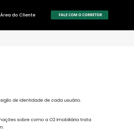
ale Conosco
Área do Cliente
FALE COM O CORR
 o direito ao sigilo de identidade de cada usuário.
izes e informações sobre como a O2 Imobiliária trata