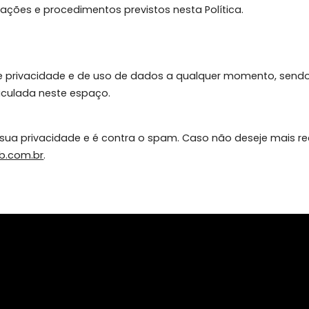
vel por:
ação digital individual sempre que acessar a Internet
terminações e procedimentos previstos nesta Política.
olítica de privacidade e de uso de dados a qualquer mo
erá veiculada neste espaço.
itar a sua privacidade e é contra o spam. Caso não d
o2imob.com.br
.