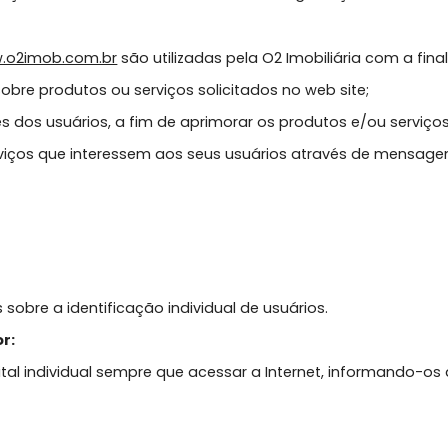
seus clientes;
olar a audiência e a navegação em seu web site;
terminações desta Política de Privacidade e Seguranç
do
www.o2imob.com.br
são utilizadas pela O2 Imobiliár
mações sobre produtos ou serviços solicitados no web si
ecessidades dos usuários, a fim de aprimorar os produto
s ou serviços que interessem aos seus usuários atravé
s dados sobre a identificação individual de usuários.