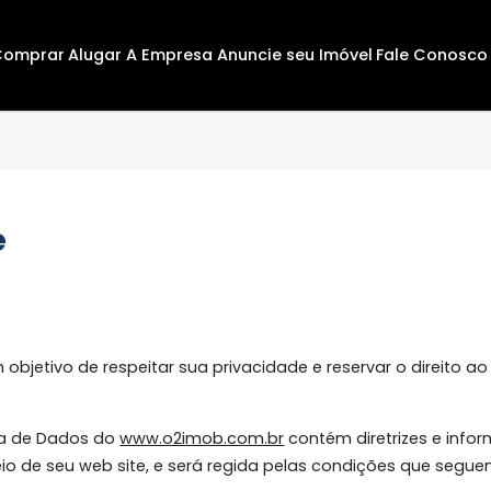
Comprar
Alugar
A Empresa
Anuncie seu Imóvel
F
dade
ca com objetivo de respeitar sua privacidade e reservar
Segurança de Dados do
www.o2imob.com.br
contém diretr