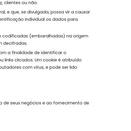
es que seguem:
imob.com.br
, clientes ou não.
blico em geral, e que, se divulgada, possa vir a causar
dados de identificação individual os dados para
nformações são codificadas (embaralhadas) na origem
nternet sejam decifradas.
ternauta, com a finalidade de identificar o
vegadas ou links clicados. Um cookie é atribuído
fectar computadores com vírus, e pode ser lido
 à viabilização de seus negócios e ao fornecimento de