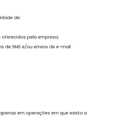
a de Dados.
ia com a finalidade de:
te;
s e/ou serviços oferecidos pela empresa;
s de mensagens de SMS e/ou envios de e-mail