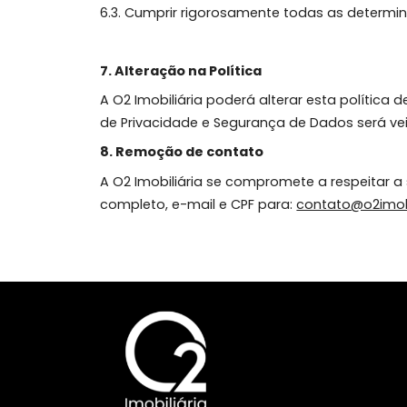
6. O Usuário é integralmente responsá
6.1. Zelar pelos dados de sua identific
proteção de dados;
6.2. Fornecer informações verídicas;
6.3. Cumprir rigorosamente todas as de
7. Alteração na Política
A O2 Imobiliária poderá alterar esta p
de Privacidade e Segurança de Dados s
8. Remoção de contato
A O2 Imobiliária se compromete a respe
completo, e-mail e CPF para:
contato@