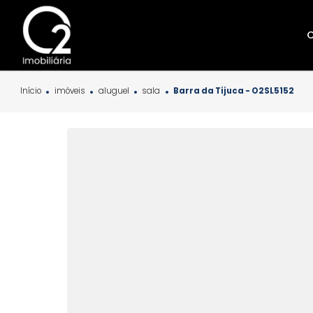
Início
imóveis
aluguel
sala
Barra da Tijuca - O2SL5