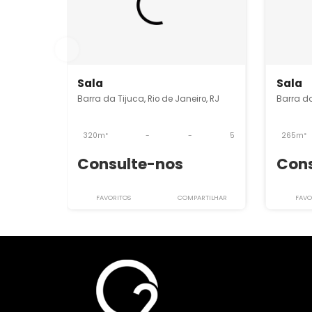
Imóveis semelhantes em
Ba
O2SL5244
Sala
Barra da Tijuca, Rio de Janeiro, RJ
B