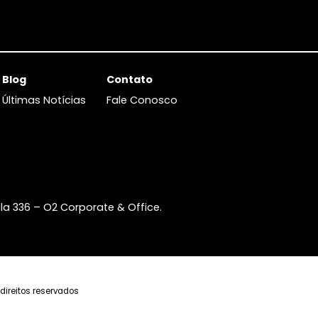
265m²
-
-
6
230m²
-
Consulte-nos
Consulte-
FAVORITOS
COMPARTILHAR
FAVORITOS
Blog
Contato