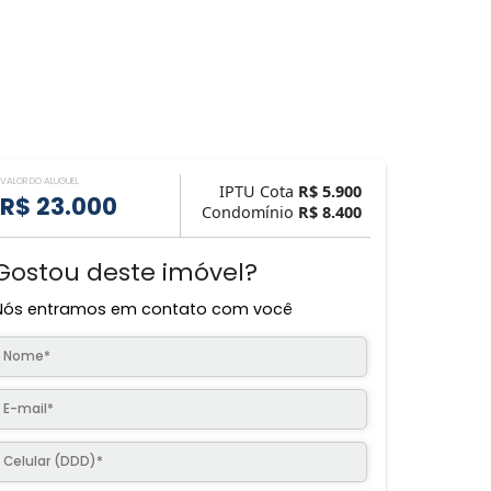
VALOR DO ALUGUEL
IPTU Cota
R$ 5.
R$ 23.000
Condomínio
R$ 8.
Gostou deste imóvel?
Nós entramos em contato com você