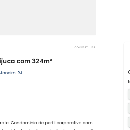
COMPARTILHAR
 da Tijuca com 324m²
io de Janeiro, RJ
dar