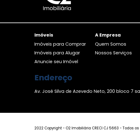
320m²
-
-
5
Consulte-nos
FAVORITOS
COMPARTILHAR
Imóveis
A Empresa