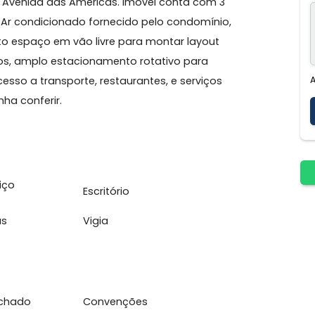
 Corporate. Condomínio de perfil corporativo com
iada na Avenida das Américas. Imóvel conta com 3
bsolo. Ar condicionado fornecido pelo condomínio,
 e muito espaço em vão livre para montar layout
vimentos, amplo estacionamento rotativo para
ácil acesso a transporte, restaurantes, e serviços
e. Venha conferir.
e Serviço
Escritório
ente