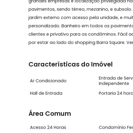
Sobre Sala, Barra da Tijuca
Excelente triplex com 324m2 no Americas
grandes empresas e localização privileg
pavimentos, sendo térreo, mezanino, e su
jardim externo com acesso pela unidade,
personalizado. Banheiro em todos os pa
clientes e privativo para os condôminos. F
por estar ao lado do shopping Barra Squar
Características do Imóvel
Entrada d
Ar Condicionado
Independ