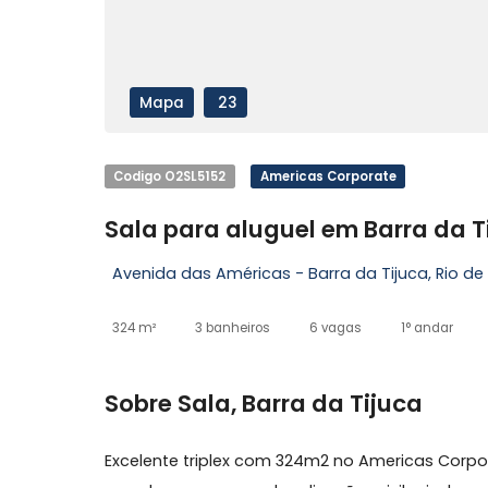
Mapa
23
Codigo O2SL5152
Americas Corporate
Sala para aluguel em Barra
Avenida das Américas - Barra da Tijuca, R
324 m²
3 banheiros
6 vagas
1° an