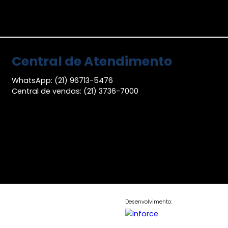
-
6
265m²
-
-
6
nos
Consulte-nos
COMPARTILHAR
FAVORITOS
COMPARTILHAR
Central de Atendimen