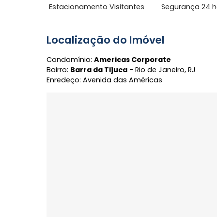
Hall de Entrada
Portaria 
Área Comum
Acesso 24 Horas
Condomí
Estacionamento Visitantes
Seguranç
Localização do Imóvel
Condomínio:
Americas Corporate
Bairro:
Barra da Tijuca
- Rio de Janeiro, R
Enredeço: Avenida das Américas