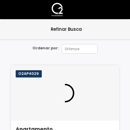
11 apartamentos à venda
Refinar Busca
Ordenar por:
O2AP4029
Apartamento